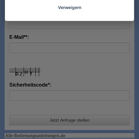
Verweigern
Nachname*:
E-Mail**:
Sicherheitscode*:
Jetzt Anfrage stellen