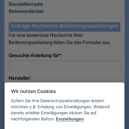
Baustellenradio
Betonverdichter
Anfrage Recherche Bedienungsanleitungen
Für eine kostenlose Recherche Ihrer
Bedienungsanleitung füllen Sie das Formular aus.
Gesuchte Anleitung für*:
Hersteller:
Wir nutzen Cookies
Sofern Sie Ihre Datenschutzeinstellungen ändern
Modell:
möchten z.B. Erteilung von Einwilligungen, Widerruf
bereits erteilter Einwilligungen klicken Sie auf
nachfolgenden Button.
Einstellungen
Anrede*: