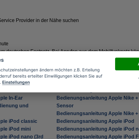
Service Provider in der Nähe suchen
nute
dem deutschen Festnetz. Bei Anrufen aus dem Mobilfunknetz kö
es
schutzeinstellungen ändern möchten z.B. Erteilung
erruf bereits erteilter Einwilligungen klicken Sie auf
.
Einstellungen
ple Apple Universal
Bedienungsanleitung Apple Earph
Fernbedienung und Mikrofon
le In-Ear
Bedienungsanleitung Apple Nike +
dienung und
Sensor
Bedienungsanleitung Apple Nike +
le iPod classic
Bedienungsanleitung Apple iPod
ple iPod mini
Bedienungsanleitung Apple iPod 
ple iPod nano (3rd
Bedienungsanleitung Apple iPod Fi