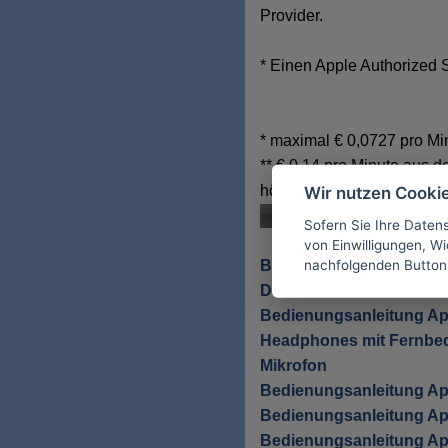
Provider.
* Einen Apple Authorized 
* maximal € 0,0727 pro Mi
** € 0,14 pro Minute aus 
höhere Gebühren anfallen
Wir nutzen Cooki
Sofern Sie Ihre Daten
von Einwilligungen, Wid
nachfolgenden Button
Bedienungsanleitung Ap
Dock
Bedienungsanleitung App
Headphones mit Fernbe
Mikrofon
Bedienungsanleitung App
Bedienungsanleitung Ap
Bedienungsanleitung Ap