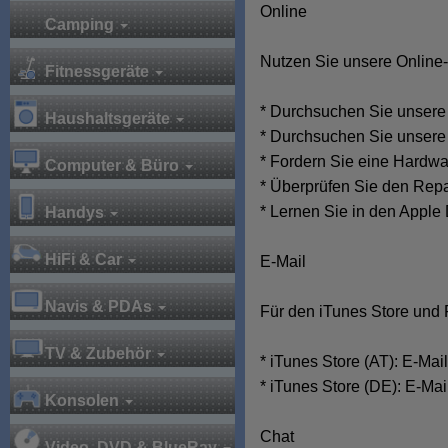
Online
Camping
Nutzen Sie unsere Online-
Fitnessgeräte
* Durchsuchen Sie unsere
Haushaltsgeräte
* Durchsuchen Sie unser
* Fordern Sie eine Hardwa
Computer & Büro
* Überprüfen Sie den Repa
* Lernen Sie in den Apple
Handys
HiFi & Car
E-Mail
Navis & PDAs
Für den iTunes Store und 
TV & Zubehör
* iTunes Store (AT): E-Ma
* iTunes Store (DE): E-Ma
Konsolen
Chat
Video, DVD & BlueRay