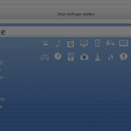
Jetzt Anfrage stellen
VD
y
er
rt
e