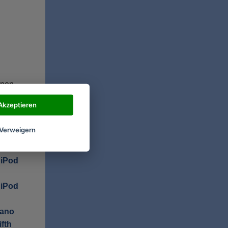
nnen
Akzeptieren
Verweigern
ones mit
 iPod
 iPod
nano
fth