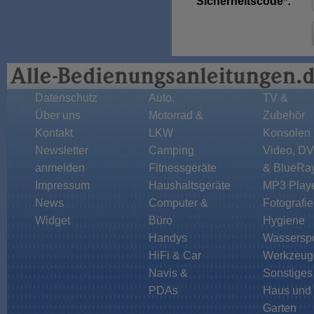
Sicherheitscode*:
Datenschutz
Auto,
TV &
Über uns
Motorrad &
Zubehör
Kontakt
LKW
Konsolen
Newsletter
Camping
Video, D
anmelden
Fitnessgeräte
& BlueRa
Impressum
Haushaltsgeräte
MP3 Play
News
Computer &
Fotografie
Widget
Büro
Hygiene
Handys
Wasserspo
HiFi & Car
Werkzeug
Navis &
Sonstiges
PDAs
Haus und
Garten