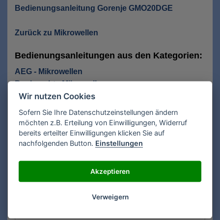
Bedienungsanleitung Gorenje GMO20DGE
Zurück zu Mikrowellen
Bedienungsanleitungen aus den Kategorien:
AEG - Mikrowellen
Bauknecht - Mikrowellen
Wir nutzen Cookies
Baumatic - Mikrowellen
Clatronic - Mikrowellen
Sofern Sie Ihre Datenschutzeinstellungen ändern
efbe-schott - Mikrowellen
möchten z.B. Erteilung von Einwilligungen, Widerruf
bereits erteilter Einwilligungen klicken Sie auf
nachfolgenden Button.
Einstellungen
Anfrage Recherche Bedienungsanleitungen
Für eine kostenlose Recherche Ihrer
Akzeptieren
Bedienungsanleitung füllen Sie das Formular aus.
Gesuchte Anleitung für*:
Verweigern