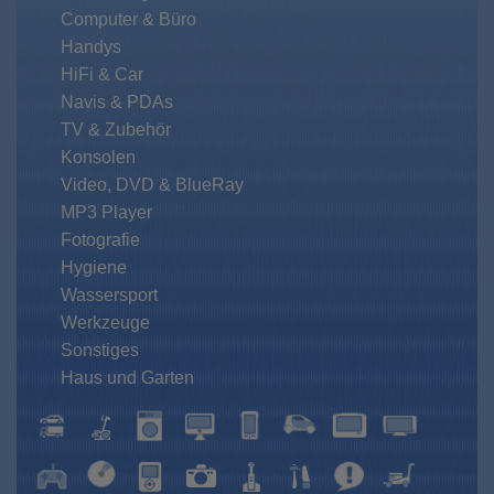
Computer & Büro
Handys
HiFi & Car
Navis & PDAs
TV & Zubehör
Konsolen
Video, DVD & BlueRay
MP3 Player
Fotografie
Hygiene
Wassersport
Werkzeuge
Sonstiges
Haus und Garten