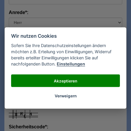
Anrede*:
Vorname*:
Wir nutzen Cookies
Sofern Sie Ihre Datenschutzeinstellungen ändern
möchten z.B. Erteilung von Einwilligungen, Widerruf
bereits erteilter Einwilligungen klicken Sie auf
Nachname*:
nachfolgenden Button.
Einstellungen
Akzeptieren
E-Mail**:
Verweigern
Sicherheitscode*: