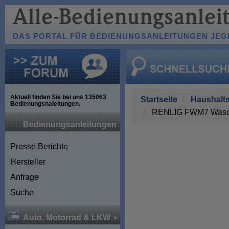
DAS PORTAL FÜR BEDIENUNGSANLEITUNGEN JEGL
Aktuell finden Sie bei uns
135063
Startseite
Haushalts
Bedienungsnaleitungen.
RENLIG FWM7 Wasc
Bedienungsanleitungen
Presse Berichte
Hersteller
Anfrage
Suche
Auto, Motorrad & LKW