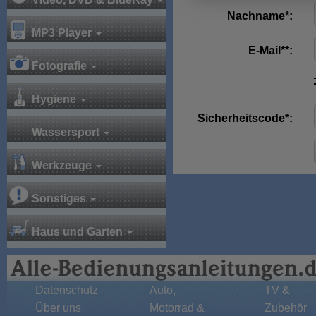
Nachname*:
MP3 Player
E-Mail**:
Fotografie
Hygiene
Sicherheitscode*:
Wassersport
Werkzeuge
Sonstiges
Haus und Garten
Datenschutz
Auto,
TV &
Über uns
Motorrad &
Zubehör