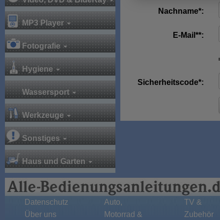
Nachname*:
MP3 Player
E-Mail**:
Fotografie
Hygiene
Sicherheitscode*:
Wassersport
Werkzeuge
Sonstiges
Haus und Garten
Datenschutz
Auto,
TV &
Über uns
Motorrad &
Zubehör