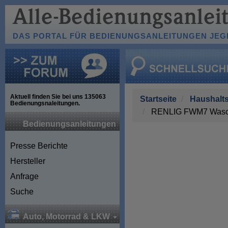
DAS PORTAL FÜR BEDIENUNGSANLEITUNGEN JEGL
Aktuell finden Sie bei uns
135063
Startseite
Haushalts
Bedienungsnaleitungen.
RENLIG FWM7 Wasc
Bedienungsanleitungen
Presse Berichte
Hersteller
Anfrage
Suche
Auto, Motorrad & LKW