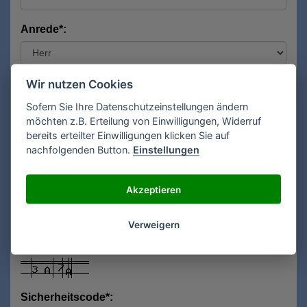
Anrede*:
Vorname*:
Wir nutzen Cookies
Sofern Sie Ihre Datenschutzeinstellungen ändern
möchten z.B. Erteilung von Einwilligungen, Widerruf
bereits erteilter Einwilligungen klicken Sie auf
Nachname*:
nachfolgenden Button.
Einstellungen
Akzeptieren
E-Mail**:
Verweigern
Sicherheitscode*: