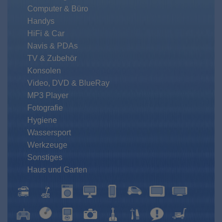
Computer & Büro
Handys
HiFi & Car
Navis & PDAs
TV & Zubehör
Konsolen
Video, DVD & BlueRay
MP3 Player
Fotografie
Hygiene
Wassersport
Werkzeuge
Sonstiges
Haus und Garten