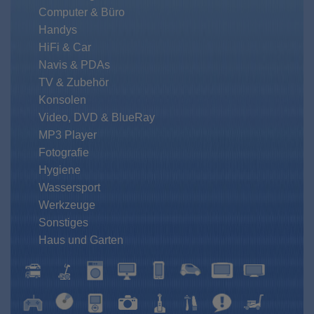
Computer & Büro
Handys
HiFi & Car
Navis & PDAs
TV & Zubehör
Konsolen
Video, DVD & BlueRay
MP3 Player
Fotografie
Hygiene
Wassersport
Werkzeuge
Sonstiges
Haus und Garten