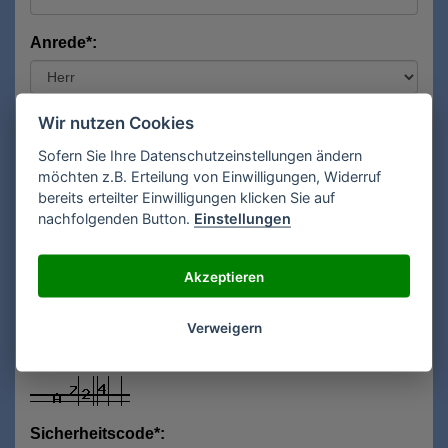
Anrede*:
Vorname*:
Wir nutzen Cookies
Sofern Sie Ihre Datenschutzeinstellungen ändern
möchten z.B. Erteilung von Einwilligungen, Widerruf
bereits erteilter Einwilligungen klicken Sie auf
Nachname*:
nachfolgenden Button.
Einstellungen
Akzeptieren
E-Mail**:
Verweigern
Sicherheitscode*: