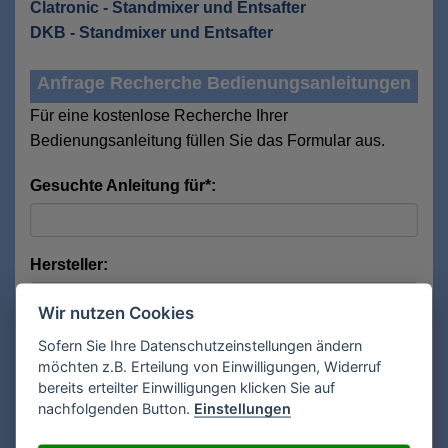
Clatronic - Standmixer und Entsafter
DKB - Standmixer und Entsafter
Anfrage Recherche Bedienungsanleitungen
Für eine kostenlose Recherche Ihrer
Bedienungsanleitung füllen Sie das Formular aus.
Gesuchte Anleitung für*:
Hersteller:
Wir nutzen Cookies
Modell:
Sofern Sie Ihre Datenschutzeinstellungen ändern
möchten z.B. Erteilung von Einwilligungen, Widerruf
bereits erteilter Einwilligungen klicken Sie auf
nachfolgenden Button.
Einstellungen
Anrede*: