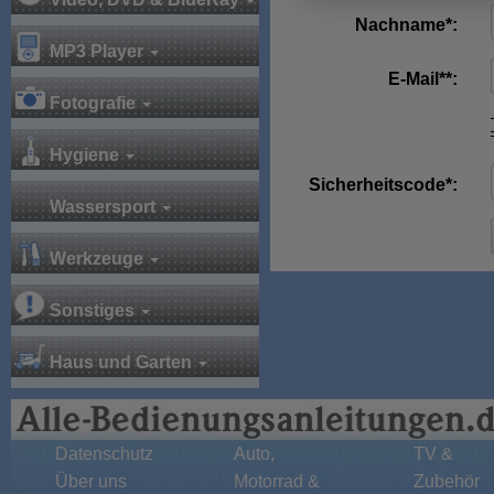
Nachname*:
MP3 Player
E-Mail**:
Fotografie
Hygiene
Sicherheitscode*:
Wassersport
Werkzeuge
Sonstiges
Haus und Garten
Datenschutz
Auto,
TV &
Über uns
Motorrad &
Zubehör