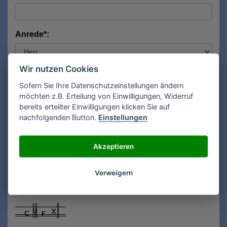
Anrede*:
Wir nutzen Cookies
Vorname*:
Sofern Sie Ihre Datenschutzeinstellungen ändern
möchten z.B. Erteilung von Einwilligungen, Widerruf
bereits erteilter Einwilligungen klicken Sie auf
Nachname*:
nachfolgenden Button.
Einstellungen
Akzeptieren
E-Mail**:
Verweigern