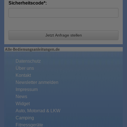
Sicherheitscode*:
Jetzt Anfrage stellen
Datenschutz
Über uns
Kontakt
Newsletter anmelden
Impressum
News
Widget
Auto, Motorrad & LKW
Camping
Fitnessgeräte