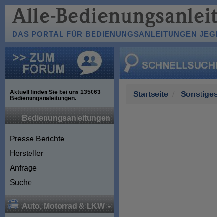
DAS PORTAL FÜR BEDIENUNGSANLEITUNGEN JEGL
Aktuell finden Sie bei uns
135063
Startseite
Sonstige
Bedienungsnaleitungen.
Bedienungsanleitungen
Presse Berichte
Hersteller
Anfrage
Suche
Auto, Motorrad & LKW