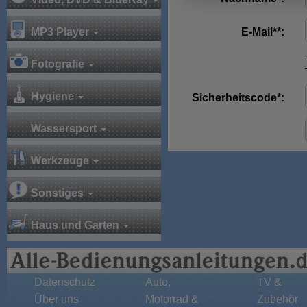
MP3 Player
E-Mail**:
Fotografie
Hygiene
Sicherheitscode*:
Wassersport
Werkzeuge
Sonstiges
Haus und Garten
Datenschutz
Auto,
TV &
Über uns
Motorrad &
Zubehör