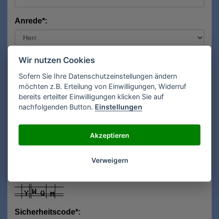
Anrede*:
Vorname*:
Wir nutzen Cookies
Sofern Sie Ihre Datenschutzeinstellungen ändern
möchten z.B. Erteilung von Einwilligungen, Widerruf
bereits erteilter Einwilligungen klicken Sie auf
Nachname*:
nachfolgenden Button.
Einstellungen
Akzeptieren
E-Mail**:
Verweigern
Sicherheitscode*: