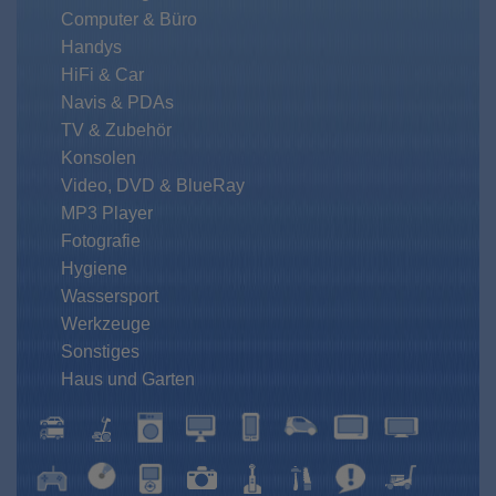
Computer & Büro
Handys
HiFi & Car
Navis & PDAs
TV & Zubehör
Konsolen
Video, DVD & BlueRay
MP3 Player
Fotografie
Hygiene
Wassersport
Werkzeuge
Sonstiges
Haus und Garten