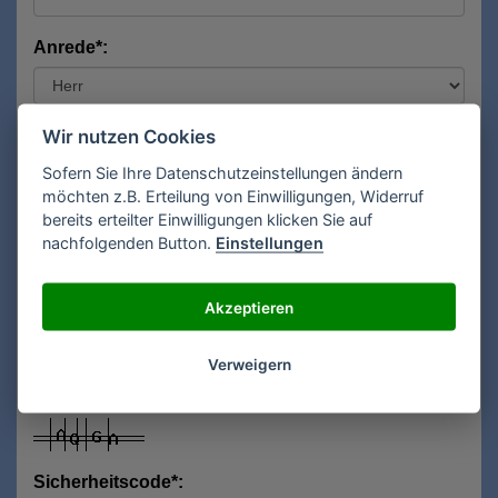
Anrede*:
Vorname*:
Wir nutzen Cookies
Sofern Sie Ihre Datenschutzeinstellungen ändern
möchten z.B. Erteilung von Einwilligungen, Widerruf
bereits erteilter Einwilligungen klicken Sie auf
Nachname*:
nachfolgenden Button.
Einstellungen
Akzeptieren
E-Mail**:
Verweigern
Sicherheitscode*: