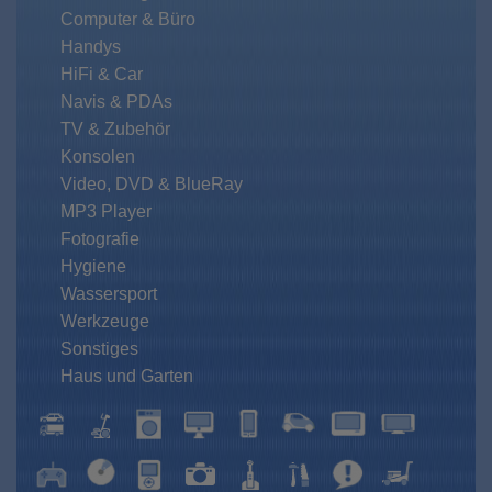
Computer & Büro
Handys
HiFi & Car
Navis & PDAs
TV & Zubehör
Konsolen
Video, DVD & BlueRay
MP3 Player
Fotografie
Hygiene
Wassersport
Werkzeuge
Sonstiges
Haus und Garten