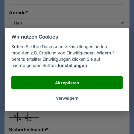
Anrede*:
Vorname*:
Wir nutzen Cookies
Sofern Sie Ihre Datenschutzeinstellungen ändern
möchten z.B. Erteilung von Einwilligungen, Widerruf
bereits erteilter Einwilligungen klicken Sie auf
Nachname*:
nachfolgenden Button.
Einstellungen
Akzeptieren
E-Mail**:
Verweigern
Sicherheitscode*: