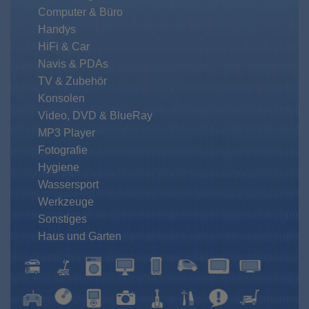
Computer & Büro
Handys
HiFi & Car
Navis & PDAs
TV & Zubehör
Konsolen
Video, DVD & BlueRay
MP3 Player
Fotografie
Hygiene
Wassersport
Werkzeuge
Sonstiges
Haus und Garten