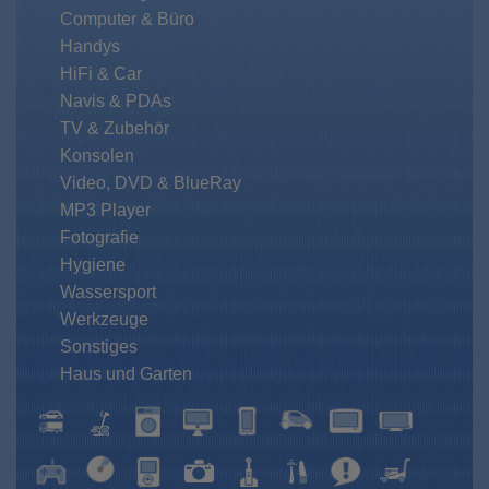
Computer & Büro
Handys
HiFi & Car
Navis & PDAs
TV & Zubehör
Konsolen
Video, DVD & BlueRay
MP3 Player
Fotografie
Hygiene
Wassersport
Werkzeuge
Sonstiges
Haus und Garten