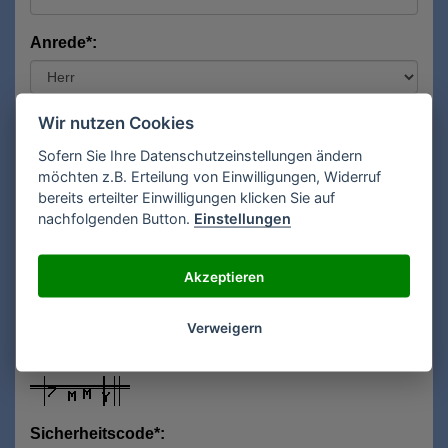
Anrede*:
Vorname*:
Wir nutzen Cookies
Sofern Sie Ihre Datenschutzeinstellungen ändern
möchten z.B. Erteilung von Einwilligungen, Widerruf
bereits erteilter Einwilligungen klicken Sie auf
Nachname*:
nachfolgenden Button.
Einstellungen
Akzeptieren
E-Mail**:
Verweigern
Sicherheitscode*: