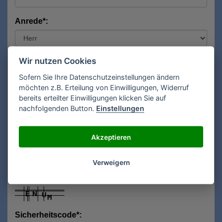
Anrede*:
Vorname*:
Wir nutzen Cookies
Sofern Sie Ihre Datenschutzeinstellungen ändern
möchten z.B. Erteilung von Einwilligungen, Widerruf
bereits erteilter Einwilligungen klicken Sie auf
Nachname*:
nachfolgenden Button.
Einstellungen
Akzeptieren
E-Mail**:
Verweigern
Sicherheitscode*: