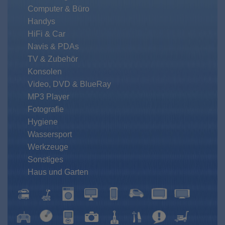
Computer & Büro
Handys
HiFi & Car
Navis & PDAs
TV & Zubehör
Konsolen
Video, DVD & BlueRay
MP3 Player
Fotografie
Hygiene
Wassersport
Werkzeuge
Sonstiges
Haus und Garten