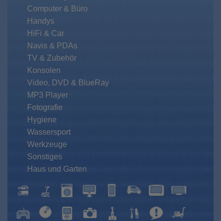
Computer & Büro
Handys
HiFi & Car
Navis & PDAs
TV & Zubehör
Konsolen
Video, DVD & BlueRay
MP3 Player
Fotografie
Hygiene
Wassersport
Werkzeuge
Sonstiges
Haus und Garten