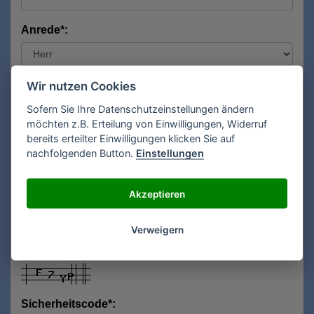
Anrede*:
Vorname*:
Wir nutzen Cookies
Sofern Sie Ihre Datenschutzeinstellungen ändern
möchten z.B. Erteilung von Einwilligungen, Widerruf
bereits erteilter Einwilligungen klicken Sie auf
Nachname*:
nachfolgenden Button.
Einstellungen
Akzeptieren
E-Mail**:
Verweigern
Sicherheitscode*: