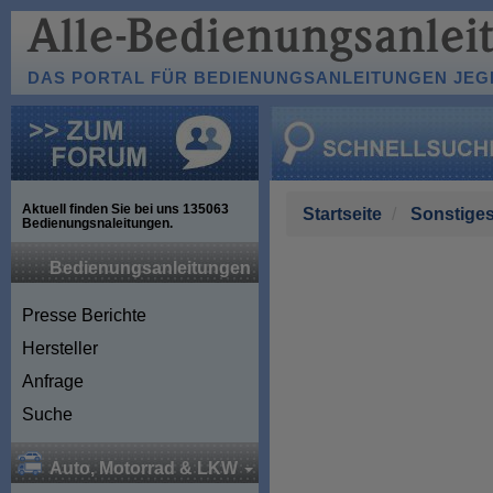
DAS PORTAL FÜR BEDIENUNGSANLEITUNGEN JEGL
Aktuell finden Sie bei uns
135063
Startseite
Sonstige
Bedienungsnaleitungen.
Bedienungsanleitungen
Presse Berichte
Hersteller
Anfrage
Suche
Auto, Motorrad & LKW