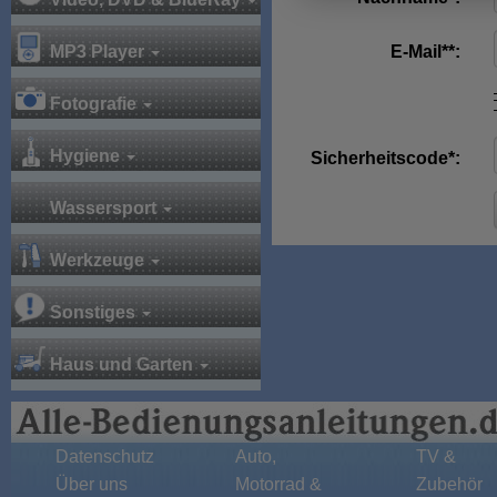
MP3 Player
E-Mail**:
Fotografie
Hygiene
Sicherheitscode*:
Wassersport
Werkzeuge
Sonstiges
Haus und Garten
Datenschutz
Auto,
TV &
Über uns
Motorrad &
Zubehör