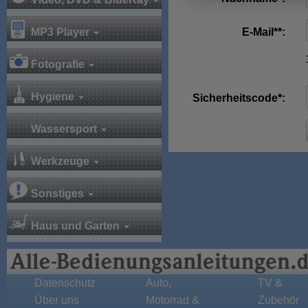
MP3 Player
E-Mail**:
Fotografie
Hygiene
Sicherheitscode*:
Wassersport
Werkzeuge
Sonstiges
Haus und Garten
Datenschutz
Auto,
TV &
Über uns
Motorrad &
Zubehör