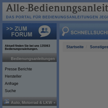
DAS PORTAL FÜR BEDIENUNGSANLEITUNGEN JEGL
Aktuell finden Sie bei uns
135063
Startseite
Sonstige
Bedienungsnaleitungen.
Bedienungsanleitungen
Presse Berichte
Hersteller
Anfrage
Suche
Auto, Motorrad & LKW