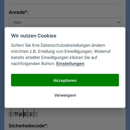
Anrede*:
Vorname*:
Wir nutzen Cookies
Sofern Sie Ihre Datenschutzeinstellungen ändern
möchten z.B. Erteilung von Einwilligungen, Widerruf
bereits erteilter Einwilligungen klicken Sie auf
Nachname*:
nachfolgenden Button.
Einstellungen
Akzeptieren
E-Mail**:
Verweigern
Sicherheitscode*: