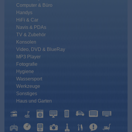
Computer & Büro
Handys
HiFi & Car
Navis & PDAs
TV & Zubehör
Konsolen
Video, DVD & BlueRay
MP3 Player
Fotografie
Hygiene
Wassersport
Werkzeuge
Sonstiges
Haus und Garten