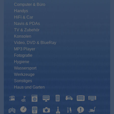
Computer & Büro
Handys
HiFi & Car
Navis & PDAs
TV & Zubehör
Konsolen
Video, DVD & BlueRay
MP3 Player
Fotografie
Hygiene
Wassersport
Werkzeuge
Sonstiges
Haus und Garten