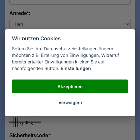
Anrede*:
Vorname*:
Wir nutzen Cookies
Sofern Sie Ihre Datenschutzeinstellungen ändern
möchten z.B. Erteilung von Einwilligungen, Widerruf
bereits erteilter Einwilligungen klicken Sie auf
Nachname*:
nachfolgenden Button.
Einstellungen
Akzeptieren
E-Mail**:
Verweigern
Sicherheitscode*: