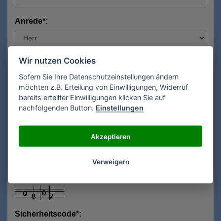
Anrede*:
Vorname*:
Wir nutzen Cookies
Sofern Sie Ihre Datenschutzeinstellungen ändern
möchten z.B. Erteilung von Einwilligungen, Widerruf
bereits erteilter Einwilligungen klicken Sie auf
Nachname*:
nachfolgenden Button.
Einstellungen
Akzeptieren
E-Mail**:
Verweigern
Sicherheitscode*: