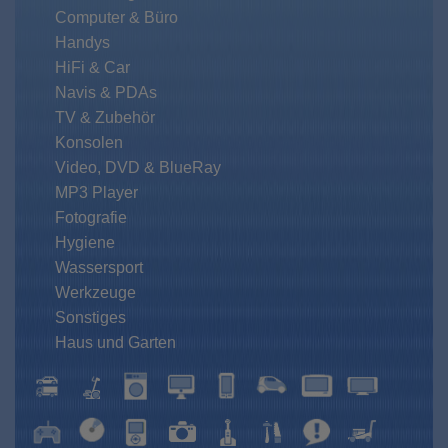
Computer & Büro
Handys
HiFi & Car
Navis & PDAs
TV & Zubehör
Konsolen
Video, DVD & BlueRay
MP3 Player
Fotografie
Hygiene
Wassersport
Werkzeuge
Sonstiges
Haus und Garten