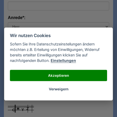
Anrede*:
Wir nutzen Cookies
Vorname*:
Sofern Sie Ihre Datenschutzeinstellungen ändern
möchten z.B. Erteilung von Einwilligungen, Widerruf
bereits erteilter Einwilligungen klicken Sie auf
Nachname*:
nachfolgenden Button.
Einstellungen
Akzeptieren
E-Mail**:
Verweigern