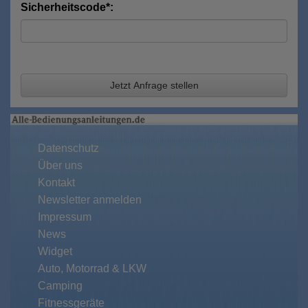
Sicherheitscode*:
Jetzt Anfrage stellen
Datenschutz
Über uns
Kontakt
Newsletter anmelden
Impressum
News
Widget
Auto, Motorrad & LKW
Camping
Fitnessgeräte