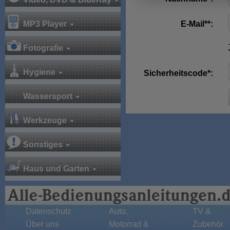
MP3 Player
E-Mail**:
Fotografie
Hygiene
Sicherheitscode*:
Wassersport
Werkzeuge
Sonstiges
Haus und Garten
Datenschutz
Auto,
TV &
Über uns
Motorrad &
Zubehör