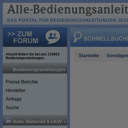
DAS PORTAL FÜR BEDIENUNGSANLEITUNGEN JEGL
Aktuell finden Sie bei uns
135063
Startseite
Sonstige
Bedienungsnaleitungen.
Bedienungsanleitungen
Presse Berichte
Hersteller
Anfrage
Suche
Auto, Motorrad & LKW