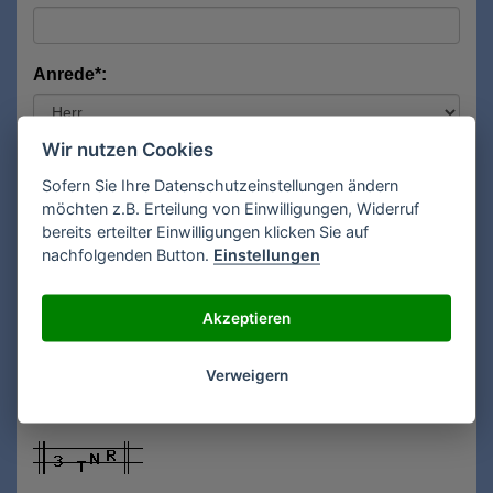
Anrede*:
Wir nutzen Cookies
Vorname*:
Sofern Sie Ihre Datenschutzeinstellungen ändern
möchten z.B. Erteilung von Einwilligungen, Widerruf
bereits erteilter Einwilligungen klicken Sie auf
Nachname*:
nachfolgenden Button.
Einstellungen
Akzeptieren
E-Mail**:
Verweigern