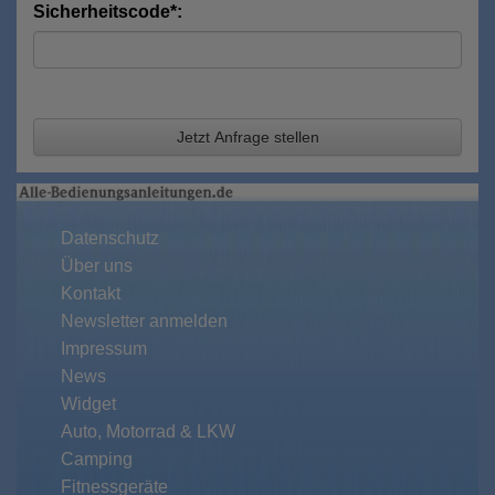
Sicherheitscode*:
Jetzt Anfrage stellen
Datenschutz
Über uns
Kontakt
Newsletter anmelden
Impressum
News
Widget
Auto, Motorrad & LKW
Camping
Fitnessgeräte