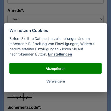
Anrede*:
Vorname*:
Wir nutzen Cookies
Sofern Sie Ihre Datenschutzeinstellungen ändern
möchten z.B. Erteilung von Einwilligungen, Widerruf
bereits erteilter Einwilligungen klicken Sie auf
Nachname*:
nachfolgenden Button.
Einstellungen
Akzeptieren
E-Mail**:
Verweigern
Sicherheitscode*: