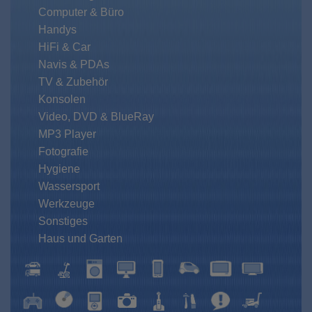
Computer & Büro
Handys
HiFi & Car
Navis & PDAs
TV & Zubehör
Konsolen
Video, DVD & BlueRay
MP3 Player
Fotografie
Hygiene
Wassersport
Werkzeuge
Sonstiges
Haus und Garten