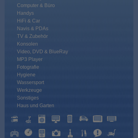
Computer & Büro
Handys
HiFi & Car
Navis & PDAs
TV & Zubehör
Konsolen
Video, DVD & BlueRay
MP3 Player
Fotografie
Hygiene
Wassersport
Werkzeuge
Sonstiges
Haus und Garten