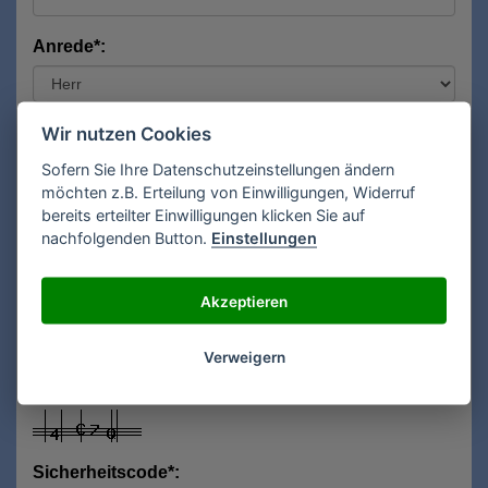
Anrede*:
Vorname*:
Wir nutzen Cookies
Sofern Sie Ihre Datenschutzeinstellungen ändern
möchten z.B. Erteilung von Einwilligungen, Widerruf
bereits erteilter Einwilligungen klicken Sie auf
Nachname*:
nachfolgenden Button.
Einstellungen
Akzeptieren
E-Mail**:
Verweigern
Sicherheitscode*: