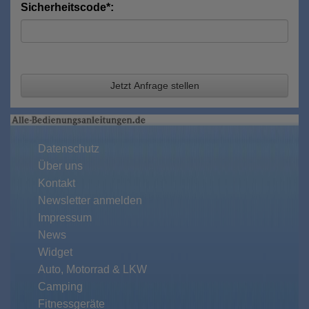
Sicherheitscode*:
Jetzt Anfrage stellen
Datenschutz
Über uns
Kontakt
Newsletter anmelden
Impressum
News
Widget
Auto, Motorrad & LKW
Camping
Fitnessgeräte