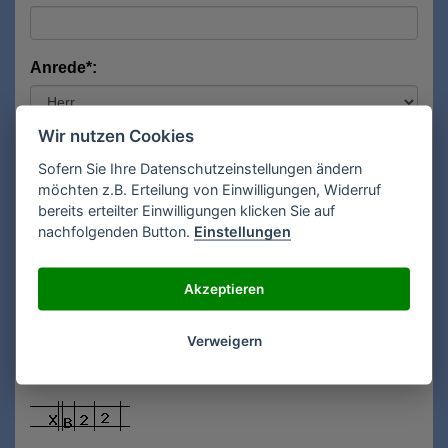
Anrede*:
Wir nutzen Cookies
Vorname*:
Sofern Sie Ihre Datenschutzeinstellungen ändern
möchten z.B. Erteilung von Einwilligungen, Widerruf
bereits erteilter Einwilligungen klicken Sie auf
Nachname*:
nachfolgenden Button.
Einstellungen
Akzeptieren
E-Mail**:
Verweigern