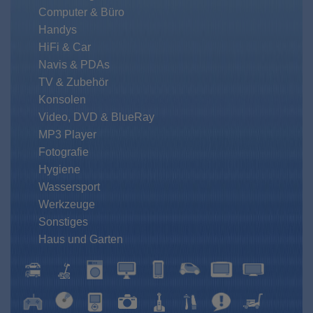
Computer & Büro
Handys
HiFi & Car
Navis & PDAs
TV & Zubehör
Konsolen
Video, DVD & BlueRay
MP3 Player
Fotografie
Hygiene
Wassersport
Werkzeuge
Sonstiges
Haus und Garten