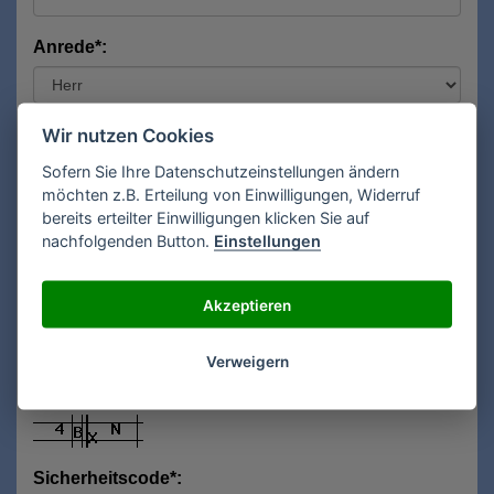
Anrede*:
Vorname*:
Wir nutzen Cookies
Sofern Sie Ihre Datenschutzeinstellungen ändern
möchten z.B. Erteilung von Einwilligungen, Widerruf
bereits erteilter Einwilligungen klicken Sie auf
Nachname*:
nachfolgenden Button.
Einstellungen
Akzeptieren
E-Mail**:
Verweigern
Sicherheitscode*: