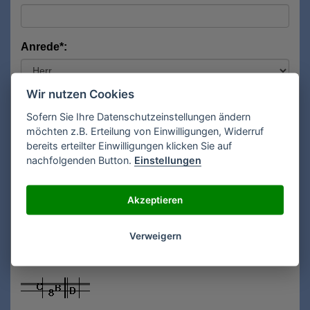
Anrede*:
Wir nutzen Cookies
Vorname*:
Sofern Sie Ihre Datenschutzeinstellungen ändern
möchten z.B. Erteilung von Einwilligungen, Widerruf
bereits erteilter Einwilligungen klicken Sie auf
Nachname*:
nachfolgenden Button.
Einstellungen
Akzeptieren
E-Mail**:
Verweigern