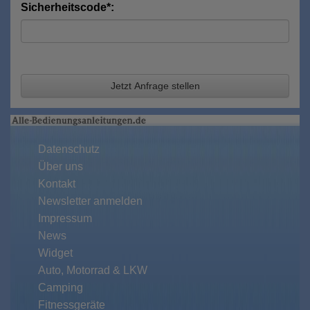
Sicherheitscode*:
Jetzt Anfrage stellen
Datenschutz
Über uns
Kontakt
Newsletter anmelden
Impressum
News
Widget
Auto, Motorrad & LKW
Camping
Fitnessgeräte