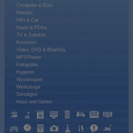
Computer & Büro
Handys
HiFi & Car
Navis & PDAs
TV & Zubehör
Konsolen
Video, DVD & BlueRay
MP3 Player
Fotografie
Hygiene
Wassersport
Werkzeuge
Sonstiges
Haus und Garten