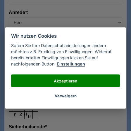
Anrede*:
Vorname*:
Wir nutzen Cookies
Sofern Sie Ihre Datenschutzeinstellungen ändern
möchten z.B. Erteilung von Einwilligungen, Widerruf
bereits erteilter Einwilligungen klicken Sie auf
Nachname*:
nachfolgenden Button.
Einstellungen
Akzeptieren
E-Mail**:
Verweigern
Sicherheitscode*: