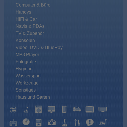
Computer & Büro
Handys
HiFi & Car
Navis & PDAs
TV & Zubehör
Konsolen
Video, DVD & BlueRay
MP3 Player
Fotografie
Hygiene
Wassersport
Werkzeuge
Sonstiges
Haus und Garten