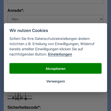
Anrede*:
Vorname*:
Wir nutzen Cookies
Sofern Sie Ihre Datenschutzeinstellungen ändern
möchten z.B. Erteilung von Einwilligungen, Widerruf
bereits erteilter Einwilligungen klicken Sie auf
Nachname*:
nachfolgenden Button.
Einstellungen
Akzeptieren
E-Mail**:
Verweigern
Sicherheitscode*: