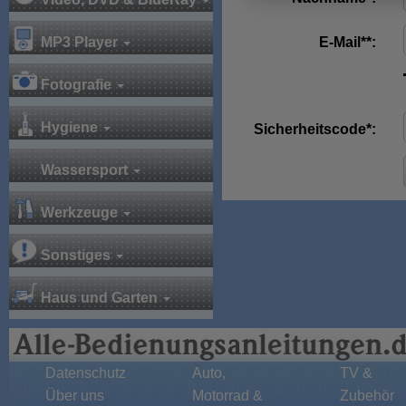
MP3 Player
E-Mail**:
Fotografie
Hygiene
Sicherheitscode*:
Wassersport
Werkzeuge
Sonstiges
Haus und Garten
Datenschutz
Auto,
TV &
Über uns
Motorrad &
Zubehör