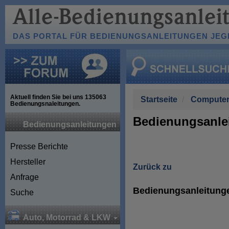
DAS PORTAL FÜR BEDIENUNGSANLEITUNGEN JEGL
Aktuell finden Sie bei uns
135063
Startseite
Computer
Bedienungsnaleitungen.
Bedienungsanlei
Bedienungsanleitungen
Presse Berichte
Hersteller
Zurück zu
Anfrage
Bedienungsanleitunge
Suche
Auto, Motorrad & LKW