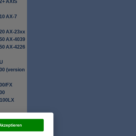
2+ AXIS
10 AX-7
20 AX-23xx
50 AX-4039
50 AX-4226
0U
00 (version
00/FX
00
 100LX
+ AXIS 83+
orPoint
Akzeptieren