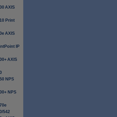
00 AXIS
0 Print
0e AXIS
ntPoint IP
00+ AXIS
0
550 NPS
400+ NPS
470e
0/542