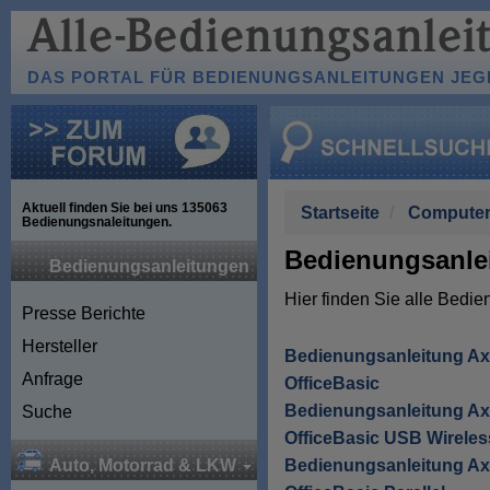
DAS PORTAL FÜR BEDIENUNGSANLEITUNGEN JEGL
Aktuell finden Sie bei uns
135063
Startseite
Computer
Bedienungsnaleitungen.
Bedienungsanlei
Bedienungsanleitungen
Hier finden Sie alle Bedie
Presse Berichte
Hersteller
Bedienungsanleitung Ax
Anfrage
OfficeBasic
Bedienungsanleitung Ax
Suche
OfficeBasic USB Wireles
Auto, Motorrad & LKW
Bedienungsanleitung Ax