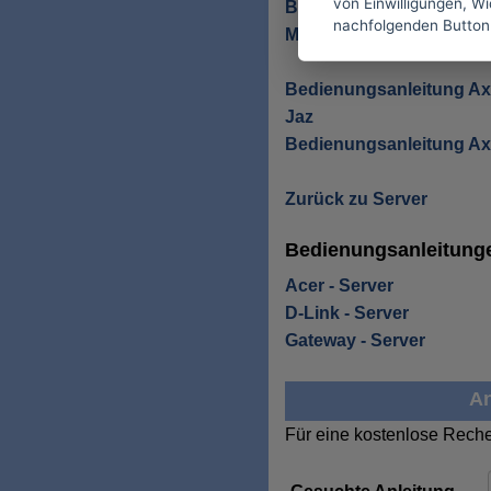
von Einwilligungen, Wid
Bedienungsanleitung Axi
nachfolgenden Button
Mb TR
Bedienungsanleitung Axi
Jaz
Bedienungsanleitung Ax
Zurück zu Server
Bedienungsanleitunge
Acer - Server
D-Link - Server
Gateway - Server
An
Für eine kostenlose Reche