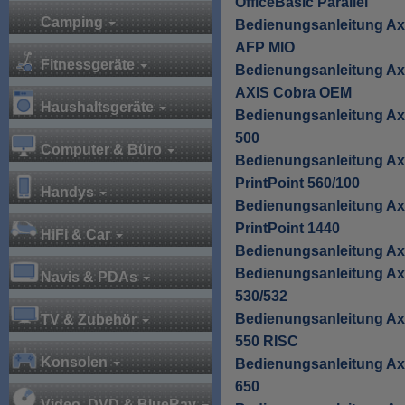
OfficeBasic Parallel
Camping
Bedienungsanleitung Ax
AFP MIO
Fitnessgeräte
Bedienungsanleitung Ax
AXIS Cobra OEM
Haushaltsgeräte
Bedienungsanleitung Ax
500
Computer & Büro
Bedienungsanleitung Ax
PrintPoint 560/100
Handys
Bedienungsanleitung Ax
PrintPoint 1440
HiFi & Car
Bedienungsanleitung Ax
Bedienungsanleitung Ax
Navis & PDAs
530/532
Bedienungsanleitung Ax
TV & Zubehör
550 RISC
Konsolen
Bedienungsanleitung Ax
650
Video, DVD & BlueRay