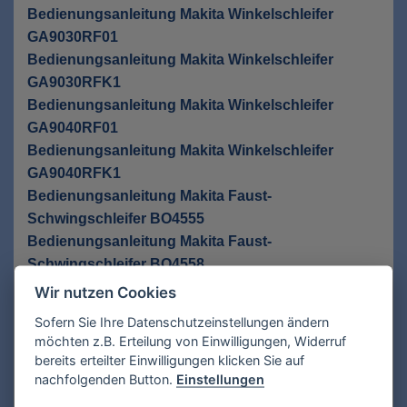
Bedienungsanleitung Makita Winkelschleifer
GA9030RF01
Bedienungsanleitung Makita Winkelschleifer
GA9030RFK1
Bedienungsanleitung Makita Winkelschleifer
GA9040RF01
Bedienungsanleitung Makita Winkelschleifer
GA9040RFK1
Bedienungsanleitung Makita Faust-
Schwingschleifer BO4555
Bedienungsanleitung Makita Faust-
Schwingschleifer BO4558
Bedienungsanleitung Makita Faust-
Wir nutzen Cookies
Schwingschleifer BO4565
Sofern Sie Ihre Datenschutzeinstellungen ändern
Bedienungsanleitung Makita Faust-
möchten z.B. Erteilung von Einwilligungen, Widerruf
Schwingschleifer BO4566
bereits erteilter Einwilligungen klicken Sie auf
Bedienungsanleitung Makita Schwingschleifer
nachfolgenden Button.
Einstellungen
BO3711