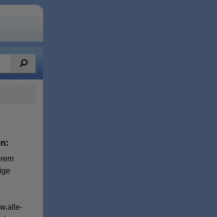
n:
erem
ige
w.alle-