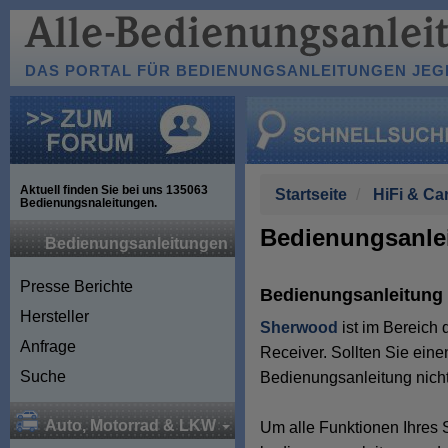
DAS PORTAL FÜR BEDIENUNGSANLEITUNGEN JEGL
Aktuell finden Sie bei uns
135063
Startseite
HiFi & Ca
Bedienungsnaleitungen.
Bedienungsanlei
Bedienungsanleitungen
Presse Berichte
Bedienungsanleitung 
Hersteller
Sherwood
ist im Bereich 
Anfrage
Receiver. Sollten Sie ein
Suche
Bedienungsanleitung nicht 
Auto, Motorrad & LKW
Um alle Funktionen Ihres 