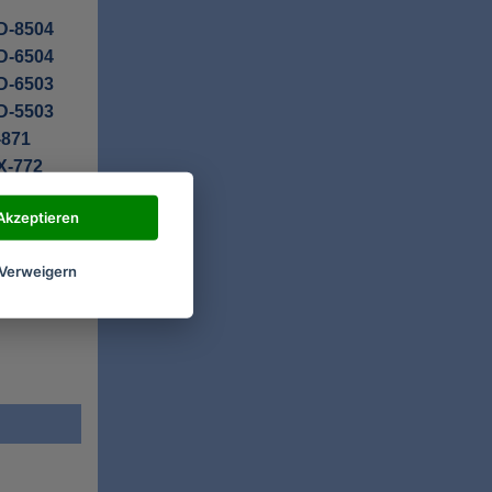
D-8504
D-6504
D-6503
D-5503
-871
X-772
Akzeptieren
Verweigern