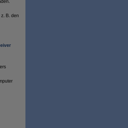
aden.
z. B. den
eiver
ers
mputer