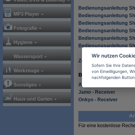
Bedienungsanleitung S
MP3 Player
Bedienungsanleitung S
Bedienungsanleitung S
Fotografie
Bedienungsanleitung S
Bedienungsanleitung S
Hygiene
Bedienungsanleitung S
Wir nutzen Cooki
Wassersport
Zurück zu Receiver
Sofern Sie Ihre Daten
Werkzeuge
von Einwilligungen, Wid
Bedienungsanleitunge
nachfolgenden Button
Arcam - Receiver
Sonstiges
Jamo - Receiver
Haus und Garten
Onkyo - Receiver
An
Für eine kostenlose Reche