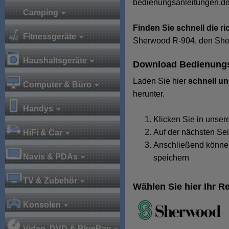
bedienungsanleitungen.de
Camping
Finden Sie schnell die 
Fitnessgeräte
Sherwood R-904, den She
Haushaltsgeräte
Download Bedienungsa
Laden Sie hier
schnell un
Computer & Büro
herunter.
Handys
Klicken Sie in unse
Auf der nächsten Se
HiFi & Car
Anschließend können
Navis & PDAs
speichern
TV & Zubehör
Wählen Sie hier Ihr 
Konsolen
Video, DVD & BlueRay