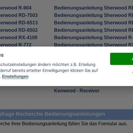
herwood R-904
Bedienungsanleitung Sherwood R
herwood RD-7503
Bedienungsanleitung Sherwood R
herwood RD-6513
Bedienungsanleitung Sherwood R
herwood RD-6502
Bedienungsanleitung Sherwood R
herwood RX-4109
Bedienungsanleitung Sherwood R
herwood R-772
Bedienungsanleitung Sherwood R
es
schutzeinstellungen ändern möchten z.B. Erteilung
erruf bereits erteilter Einwilligungen klicken Sie auf
n aus den Kategorien:
.
Einstellungen
Bluetech - Receiver
Kenwood - Receiver
frage Recherche Bedienungsanleitungen
rche Ihrer Bedienungsanleitung füllen Sie das Formular aus.