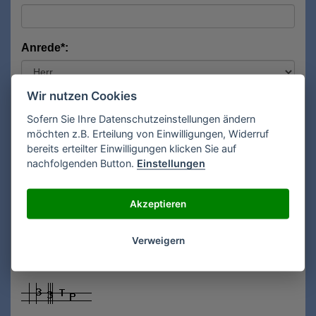
Anrede*:
Wir nutzen Cookies
Vorname*:
Sofern Sie Ihre Datenschutzeinstellungen ändern
möchten z.B. Erteilung von Einwilligungen, Widerruf
bereits erteilter Einwilligungen klicken Sie auf
Nachname*:
nachfolgenden Button.
Einstellungen
Akzeptieren
E-Mail**:
Verweigern