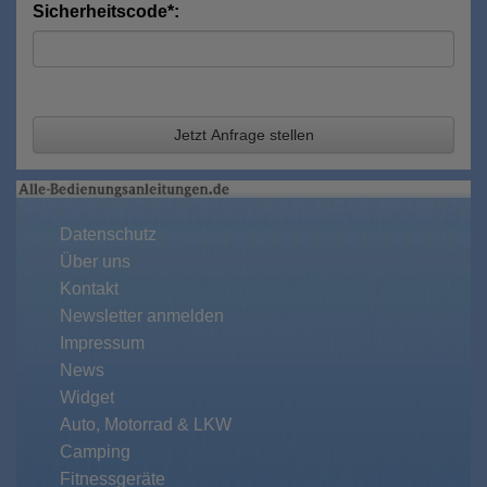
Sicherheitscode*:
Jetzt Anfrage stellen
Datenschutz
Über uns
Kontakt
Newsletter anmelden
Impressum
News
Widget
Auto, Motorrad & LKW
Camping
Fitnessgeräte