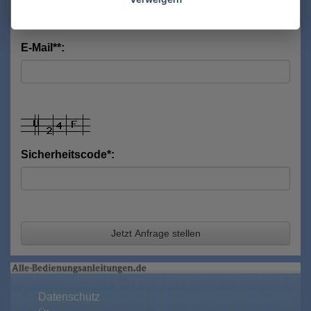
E-Mail**:
Sicherheitscode*:
Jetzt Anfrage stellen
Datenschutz