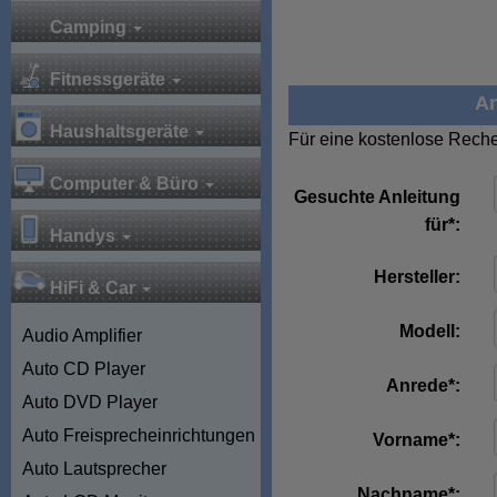
Camping
Fitnessgeräte
An
Haushaltsgeräte
Für eine kostenlose Reche
Computer & Büro
Gesuchte Anleitung
für*:
Handys
Hersteller:
HiFi & Car
Modell:
Audio Amplifier
Auto CD Player
Anrede*:
Auto DVD Player
Auto Freisprecheinrichtungen
Vorname*:
Auto Lautsprecher
Nachname*: