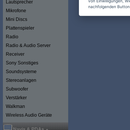
von Einwilligungen, Wid
Lautsprecher
nachfolgenden Button
Mikrofone
Mini Discs
Plattenspieler
Radio
Radio & Audio Server
Receiver
Sony Sonstiges
Soundsysteme
Stereoanlagen
Subwoofer
Verstärker
Walkman
Wireless Audio Geräte
Navis & PDAs