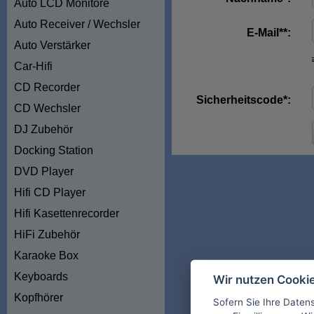
Auto LCD Monitore
Auto Receiver / Wechsler
E-Mail**:
Auto Verstärker
Car-Hifi
CD Recorder
Sicherheitscode*:
CD Wechsler
DJ Zubehör
Docking Station
DVD Player
Hifi CD Player
Hifi Kasettenrecorder
HiFi Zubehör
Karaoke Box
Keyboards
Wir nutzen Cooki
Kopfhörer
Sofern Sie Ihre Daten