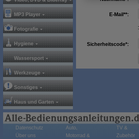
MP3 Player
E-Mail**:
Fotografie
Hygiene
Sicherheitscode*:
Wassersport
Werkzeuge
Sonstiges
Haus und Garten
Datenschutz
Auto,
TV &
Über uns
Motorrad &
Zubehör