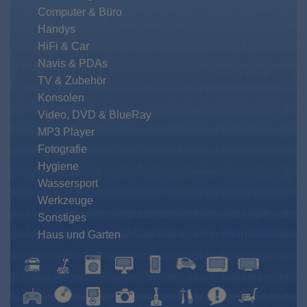
Computer & Büro
Handys
HiFi & Car
Navis & PDAs
TV & Zubehör
Konsolen
Video, DVD & BlueRay
MP3 Player
Fotografie
Hygiene
Wassersport
Werkzeuge
Sonstiges
Haus und Garten