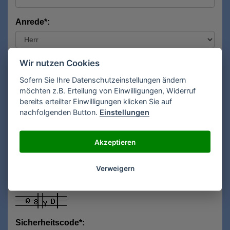
Anrede*:
Vorname*:
Wir nutzen Cookies
Sofern Sie Ihre Datenschutzeinstellungen ändern
möchten z.B. Erteilung von Einwilligungen, Widerruf
bereits erteilter Einwilligungen klicken Sie auf
Nachname*:
nachfolgenden Button.
Einstellungen
Akzeptieren
E-Mail**:
Verweigern
Sicherheitscode*: