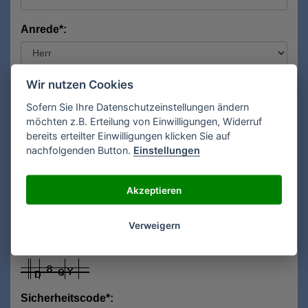
Anrede*:
Vorname*:
Wir nutzen Cookies
Sofern Sie Ihre Datenschutzeinstellungen ändern
möchten z.B. Erteilung von Einwilligungen, Widerruf
bereits erteilter Einwilligungen klicken Sie auf
Nachname*:
nachfolgenden Button.
Einstellungen
Akzeptieren
E-Mail**:
Verweigern
Sicherheitscode*: