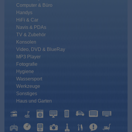
Computer & Büro
Handys
HiFi & Car
Navis & PDAs
TV & Zubehör
Konsolen
Video, DVD & BlueRay
MP3 Player
Fotografie
Hygiene
Wassersport
Werkzeuge
Sonstiges
Haus und Garten