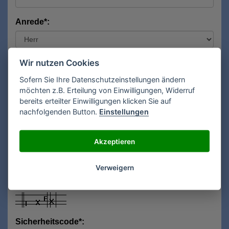
Anrede*:
Vorname*:
Wir nutzen Cookies
Sofern Sie Ihre Datenschutzeinstellungen ändern
möchten z.B. Erteilung von Einwilligungen, Widerruf
bereits erteilter Einwilligungen klicken Sie auf
Nachname*:
nachfolgenden Button.
Einstellungen
Akzeptieren
E-Mail**:
Verweigern
Sicherheitscode*: