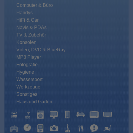
Computer & Büro
Handys
HiFi & Car
Navis & PDAs
TV & Zubehör
Konsolen
Video, DVD & BlueRay
MP3 Player
Fotografie
Hygiene
Wassersport
Werkzeuge
Sonstiges
Haus und Garten