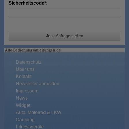
Sicherheitscode*:
Jetzt Anfrage stellen
Datenschutz
Über uns
Kontakt
Newsletter anmelden
Impressum
News
Widget
Auto, Motorrad & LKW
Camping
Fitnessgeräte