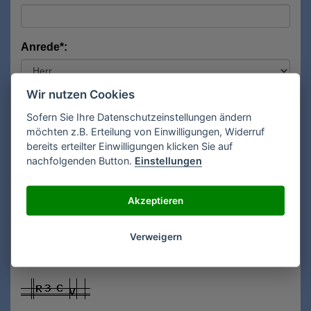
Anrede*:
Wir nutzen Cookies
Vorname*:
Sofern Sie Ihre Datenschutzeinstellungen ändern
möchten z.B. Erteilung von Einwilligungen, Widerruf
bereits erteilter Einwilligungen klicken Sie auf
Nachname*:
nachfolgenden Button.
Einstellungen
Akzeptieren
E-Mail**:
Verweigern