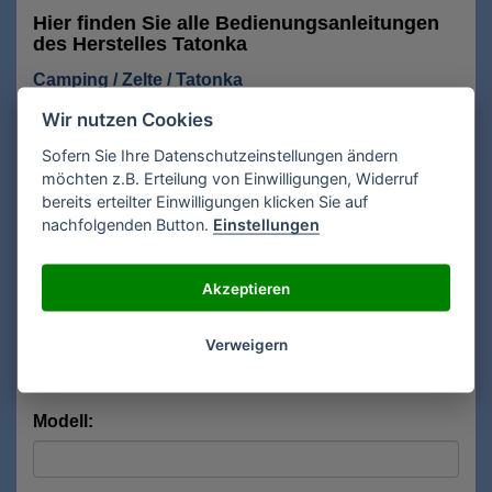
Hier finden Sie alle Bedienungsanleitungen
des Herstelles Tatonka
Camping / Zelte / Tatonka
Wir nutzen Cookies
Anfrage Recherche Bedienungsanleitungen
Sofern Sie Ihre Datenschutzeinstellungen ändern
Für eine kostenlose Recherche Ihrer
möchten z.B. Erteilung von Einwilligungen, Widerruf
Bedienungsanleitung füllen Sie das Formular aus.
bereits erteilter Einwilligungen klicken Sie auf
nachfolgenden Button.
Einstellungen
Gesuchte Anleitung für*:
Akzeptieren
Hersteller:
Verweigern
Modell: