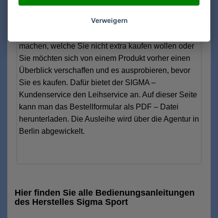
zu kontaktieren, bzw. um einen Rückruf zu bitten.
Verweigern
Es gibt Situationen, wie zum Beispiel Urlaub,
Hochzeit etc., die besondere Zusatzteile nötig
machen, welche Sie nicht extra kaufen wollen oder
Sie möchten sich von einem Produkt vorher einen
Überblick verschaffen und es ausprobieren, bevor
Sie es kaufen. Dafür bietet der SIGMA –
Kundenservice den Leihservice an. Auf dieser Seite
kann man das Bestellformular als PDF – Datei
herunterladen. Die Ausleihe wird über die Agentur in
Berlin abgewickelt.
Hier finden Sie alle Bedienungsanleitungen
des Herstelles Sigma Sport