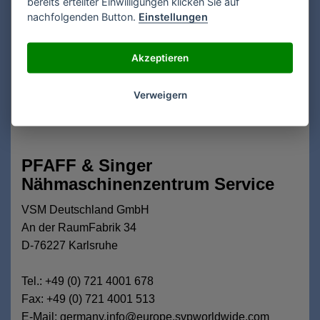
bereits erteilter Einwilligungen klicken Sie auf
nachfolgenden Button.
Einstellungen
• Modell und Seriennummer des Gerätes
• das Gerätemodell
Akzeptieren
• Ihre komplette Anschrift
• Ihre Telefonnummer
• Schilderung Ihres Problems so genau wie möglich
Verweigern
PFAFF & Singer
Nähmaschinenzentrum Service
VSM Deutschland GmbH
An der RaumFabrik 34
D-76227 Karlsruhe
Tel.: +49 (0) 721 4001 678
Fax: +49 (0) 721 4001 513
E-Mail: germany.info@europe.svpworldwide.com