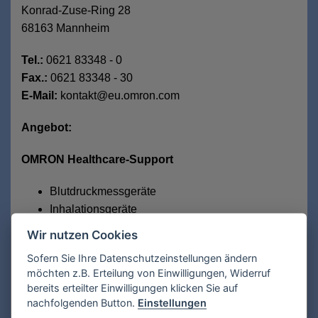
Konrad-Zuse-Ring 28
68163 Mannheim
Tel.:
0621 83348 - 0
Fax.:
0621 83348 - 30
E-Mail:
kontakt@eu.omron.com
Angebot:
OMRON Healthcare-Support
Blutdruckmessgeräte
Inhalationsgeräte
Schmerztherapiegeräte
Wir nutzen Cookies
Digitale Personenwaagen
Sofern Sie Ihre Datenschutzeinstellungen ändern
Fiederthermometer
möchten z.B. Erteilung von Einwilligungen, Widerruf
Aktivitäts-Monitoring
bereits erteilter Einwilligungen klicken Sie auf
nachfolgenden Button.
Einstellungen
Industrielle Automatisierung