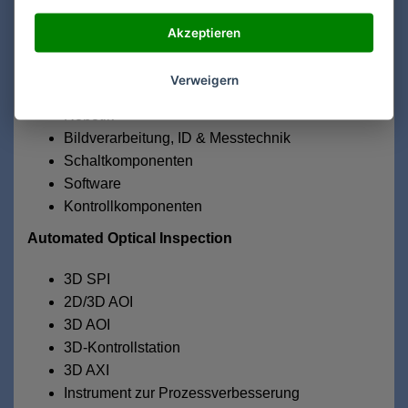
Automationsysteme
Akzeptieren
Antriebstechnik
Sicherheitstechnik
Verweigern
Sensorik
Robotik
Bildverarbeitung, ID & Messtechnik
Schaltkomponenten
Software
Kontrollkomponenten
Automated Optical Inspection
3D SPI
2D/3D AOI
3D AOI
3D-Kontrollstation
3D AXI
Instrument zur Prozessverbesserung